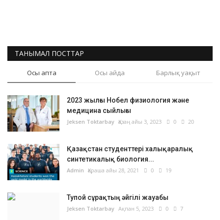
ТАНЫМАЛ ПОСТТАР
Осы апта
Осы айда
Барлық уақыт
2023 жылғы Нобел физиология және
медицина сыйлығы
Jeksen Toktarbay
Қазаң айы 3, 2023
0
20
Қазақстан студенттері халықаралық
синтетикалық биология...
Admin
Қараша айы 28, 2021
0
19
Тупой сұрақтың әйгілі жауабы
Jeksen Toktarbay
Ақпан 5, 2023
0
7