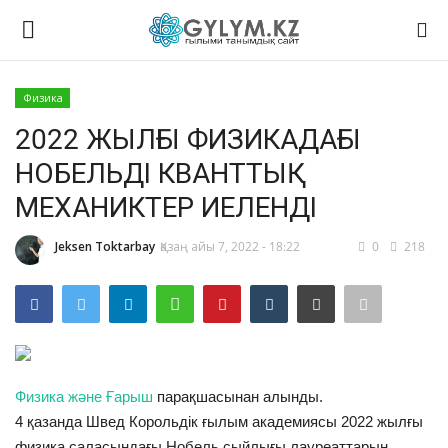
Физика
Логин
Тіркелу
2022 ЖЫЛҒЫ ФИЗИКАДАҒЫ
НОБЕЛЬДІ КВАНТТЫҚ
Басты
МЕХАНИКТЕР ИЕЛЕНДІ
Таным
Jeksen Toktarbay
Қазаң айы 7, 2022 - 18:22
0
218
Физика
Биология
Жалпы ғылым
Физика және Ғарыш
парақшасынан алынды.
4 қазанда Швед Корольдік ғылым академиясы 2022 жылғы
Ғарыш
физика саласындағы Нобель сыйлығы лауреаттарын