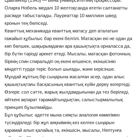
Цайлингер (1945) — Вена университетінің профессоры.
Оларға Нобель медалі 10 желтоқсанда өтетін салтанатты
рәсімде табысталады. Лауреаттар 10 миллион швед
кронын тең бөліседі.
Кванттық механикада кванттық матасу деп аталатын
ғажайып құбылыс бар екені белгілі. Матасқан екі не одан да
көп бөлшек, шақырымдаған ара қашықтықта орналасса да,
бір бүтін тәрізді әрекет етеді. Мысалы, матасқан фотонның
бірінің спин спиральдігі оң екені өлшенсе, екіншісінікі
міндетті түрде теріс болып шығады, және керісінше.
Мұндай жұптың бір сыңарына жасалған әсер, одан алыс
қашықтықтағы басқасының кванттық күйін дереу өзгертеді.
Өзгеріс сол сәтте, жарық жылдамдығынан да тез беріледі,
өйткені ақпарат тарамайтындықтан, салыстырмалылық
принципі бұзылмайды.
Бұл құбылыс әдетте мына сияқты аналогия көмегімен
түсіндіріледі: бір жұп аяқкиімнің кез келген сыңарын
қарамай алып қалайық та, екіншісін, мысалы, Нептунға