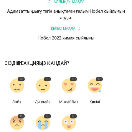
АЛДЫҢҒЫ МАҚАЛА
Адамзаттың шығу тегін анықтаған ғалым Нобел сыйлығын
алды.
КЕЛЕСІ МАҚАЛА
Нобел 2022 химия сыйлығы
СІЗДІҢ РЕАКЦИЯҢЫЗ ҚАНДАЙ?
0
0
0
0
Лайк
Дизлайк
Махаббат
Күлкілі
0
0
0