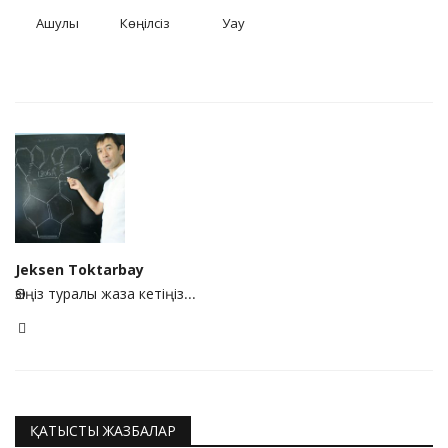
Ашулы
Көңілсіз
Уау
Jeksen Toktarbay
Өзіңіз туралы жаза кетіңіз...
ҚАТЫСТЫ ЖАЗБАЛАР