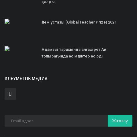
қалды.
Әлем ұстазы (Global Teacher Prize) 2021
Адамзат тарихында алғаш рет Ай
топырағында өсімдіктер өсірді.
ӘЛЕУМЕТТІК МЕДИА
Жазылу