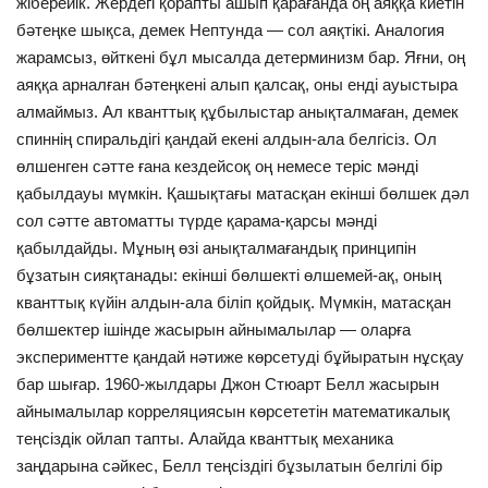
жіберейік. Жердегі қорапты ашып қарағанда оң аяққа киетін
бәтеңке шықса, демек Нептунда — сол аяқтікі. Аналогия
жарамсыз, өйткені бұл мысалда детерминизм бар. Яғни, оң
аяққа арналған бәтеңкені алып қалсақ, оны енді ауыстыра
алмаймыз. Ал кванттық құбылыстар анықталмаған, демек
спиннің спиральдігі қандай екені алдын-ала белгісіз. Ол
өлшенген сәтте ғана кездейсоқ оң немесе теріс мәнді
қабылдауы мүмкін. Қашықтағы матасқан екінші бөлшек дәл
сол сәтте автоматты түрде қарама-қарсы мәнді
қабылдайды. Мұның өзі анықталмағандық принципін
бұзатын сияқтанады: екінші бөлшекті өлшемей-ақ, оның
кванттық күйін алдын-ала біліп қойдық. Мүмкін, матасқан
бөлшектер ішінде жасырын айнымалылар — оларға
экспериментте қандай нәтиже көрсетуді бұйыратын нұсқау
бар шығар. 1960-жылдары Джон Стюарт Белл жасырын
айнымалылар корреляциясын көрсететін математикалық
теңсіздік ойлап тапты. Алайда кванттық механика
заңдарына сәйкес, Белл теңсіздігі бұзылатын белгілі бір