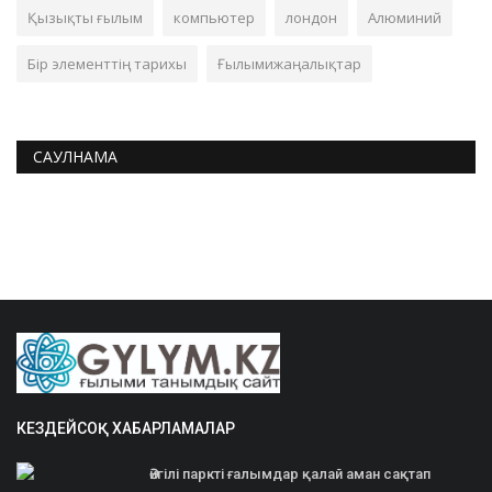
Қызықты ғылым
компьютер
лондон
Алюминий
Бір элементтің тарихы
Ғылымижаңалықтар
САУЛНАМА
КЕЗДЕЙСОҚ ХАБАРЛАМАЛАР
Әйгілі паркті ғалымдар қалай аман сақтап