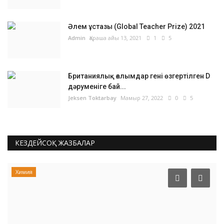
Әлем ұстазы (Global Teacher Prize) 2021
Admin
Қараша айы 13, 2021
1
5
Британиялық ғалымдар гені өзгертілген D
дәруменіге бай...
Jeksen Toktarbay
Мамыр 27, 2022
0
5
КЕЗДЕЙСОҚ ЖАЗБАЛАР
Химия