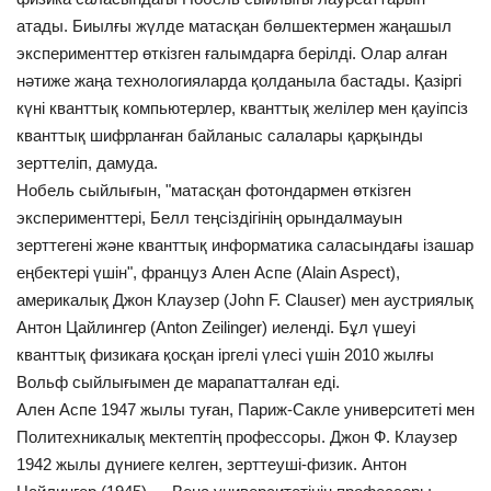
атады. Биылғы жүлде матасқан бөлшектермен жаңашыл
Байланыс
эксперименттер өткізген ғалымдарға берілді. Олар алған
нәтиже жаңа технологияларда қолданыла бастады. Қазіргі
Жаңалықтар
күні кванттық компьютерлер, кванттық желілер мен қауіпсіз
кванттық шифрланған байланыс салалары қарқынды
Химия
зерттеліп,
дамуда.
Нобель сыйлығын, "матасқан фотондармен өткізген
Математика
эксперименттері, Белл теңсіздігінің орындалмауын
зерттегені және кванттық информатика саласындағы ізашар
Тіл
еңбектері үшін", француз Ален Аспе (Alain Aspect),
америкалық Джон Клаузер (John F. Clauser) мен аустриялық
English
Қазақ тілі
Антон Цайлингер (Anton Zeilinger) иеленді. Бұл үшеуі
кванттық физикаға қосқан іргелі үлесі үшін 2010 жылғы
Вольф сыйлығымен де марапатталған еді.
Ален Аспе 1947 жылы туған, Париж-Сакле университеті мен
Политехникалық мектептің профессоры. Джон Ф. Клаузер
1942 жылы дүниеге келген, зерттеуші-физик. Антон