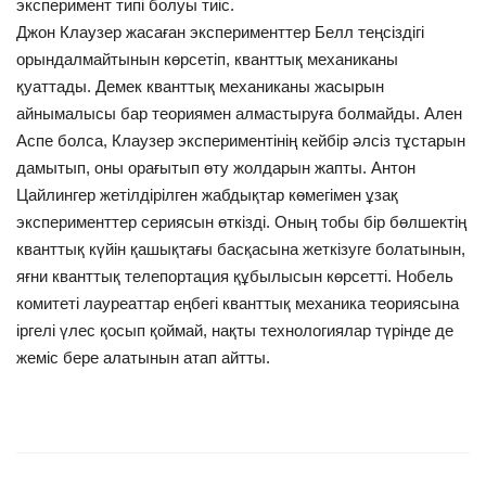
эксперимент типі болуы тиіс.
Джон Клаузер жасаған эксперименттер Белл теңсіздігі
орындалмайтынын көрсетіп, кванттық механиканы
қуаттады. Демек кванттық механиканы жасырын
айнымалысы бар теориямен алмастыруға болмайды. Ален
Аспе болса, Клаузер экспериментінің кейбір әлсіз тұстарын
дамытып, оны орағытып өту жолдарын жапты. Антон
Цайлингер жетілдірілген жабдықтар көмегімен ұзақ
эксперименттер сериясын өткізді. Оның тобы бір бөлшектің
кванттық күйін қашықтағы басқасына жеткізуге болатынын,
яғни кванттық телепортация құбылысын көрсетті. Нобель
комитеті лауреаттар еңбегі кванттық механика теориясына
іргелі үлес қосып қоймай, нақты технологиялар түрінде де
жеміс бере алатынын атап айтты.