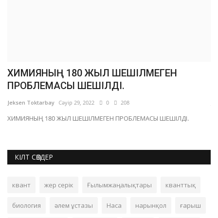
ХИМИЯНЫҢ 180 ЖЫЛ ШЕШІЛМЕГЕН
2
ПРОБЛЕМАСЫ ШЕШІЛДІ.
К
Jeksen Toktarbay
Сәуір 29, 2022
0
208
Je
ХИМИЯНЫҢ 180 ЖЫЛ ШЕШІЛМЕГЕН ПРОБЛЕМАСЫ ШЕШІЛДІ.
КІЛТ СӨЗДЕР
квант
жер серік
Ғылымжаңалықтары
кванттық
биология
әлем ұстазы
Наса
нарынқол
ғарыш