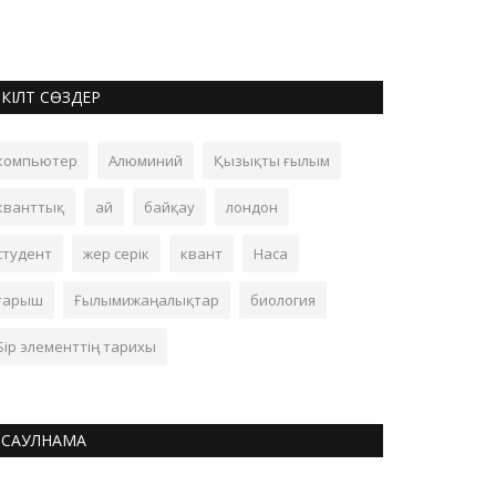
КІЛТ СӨЗДЕР
компьютер
Алюминий
Қызықты ғылым
кванттық
ай
байқау
лондон
студент
жер серік
квант
Наса
ғарыш
Ғылымижаңалықтар
биология
Бір элементтің тарихы
САУЛНАМА