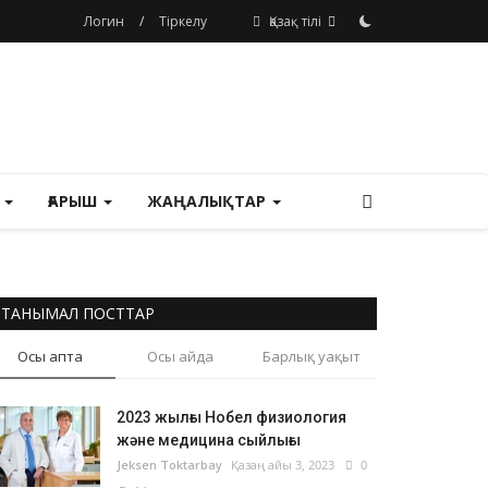
Логин
/
Тіркелу
Қазақ тілі
М
ҒАРЫШ
ЖАҢАЛЫҚТАР
ТАНЫМАЛ ПОСТТАР
Осы апта
Осы айда
Барлық уақыт
2023 жылғы Нобел физиология
және медицина сыйлығы
Jeksen Toktarbay
Қазаң айы 3, 2023
0