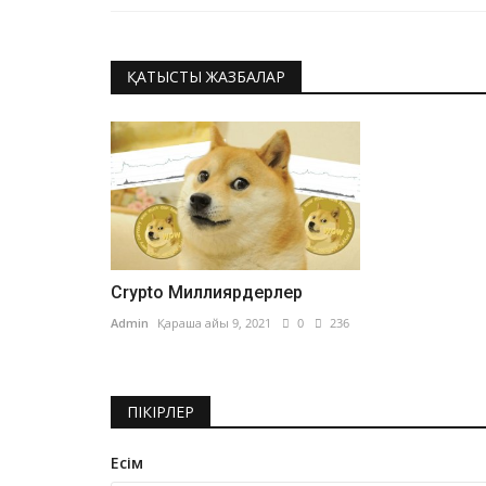
ҚАТЫСТЫ ЖАЗБАЛАР
Crypto Миллиярдерлер
Admin
Қараша айы 9, 2021
0
236
ПІКІРЛЕР
Есім