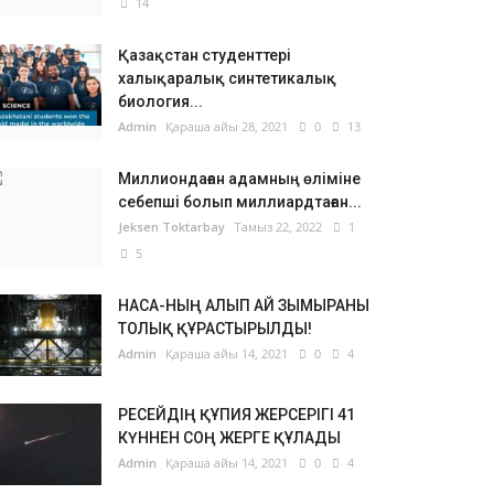
14
Қазақстан студенттері
халықаралық синтетикалық
биология...
Admin
Қараша айы 28, 2021
0
13
Миллиондаған адамның өліміне
себепші болып миллиардтаған...
Jeksen Toktarbay
Тамыз 22, 2022
1
5
НАСА-НЫҢ АЛЫП АЙ ЗЫМЫРАНЫ
ТОЛЫҚ ҚҰРАСТЫРЫЛДЫ!
Admin
Қараша айы 14, 2021
0
4
РЕСЕЙДІҢ ҚҰПИЯ ЖЕРСЕРІГІ 41
КҮННЕН СОҢ ЖЕРГЕ ҚҰЛАДЫ
Admin
Қараша айы 14, 2021
0
4