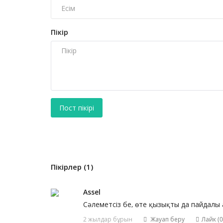
Пікір
Пост пікірі
Пікірлер (1)
Assel
Сәлеметсіз бе, өте қызықты да пайдалы 
2 жылдар бұрын
Жауап беру
Лайк (
0