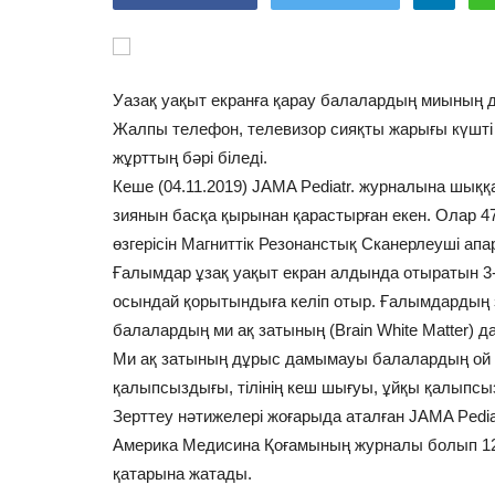
Уазақ уақыт екранға қарау балалардың миының д
Жалпы телефон, телевизор сияқты жарығы күшті 
жұрттың бәрі біледі.
Кеше (04.11.2019) JAMA Pediatr. журналына шық
зиянын басқа қырынан қарастырған екен. Олар 
өзгерісін Магниттік Резонанстық Сканерлеуші апа
Ғалымдар ұзақ уақыт екран алдында отыратын 3
осындай қорытындыға келіп отыр. Ғалымдардың 
балалардың ми ақ затының (Brain White Matter) 
Ми ақ затының дұрыс дамымауы балалардың ой өріс
қалыпсыздығы, тілінің кеш шығуы, ұйқы қалыпсы
Зерттеу нәтижелері жоғарыда аталған JAMA Pedia
Америка Медисина Қоғамының журналы болып 12
қатарына жатады.