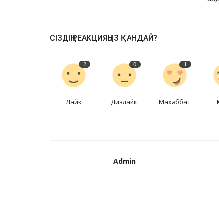
ШЕШІЛДІ.
СІЗДІҢ РЕАКЦИЯҢЫЗ ҚАНДАЙ?
2
0
1
Лайк
Дизлайк
Махаббат
Admin