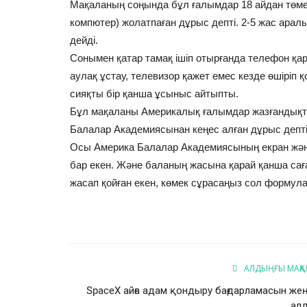
Мақаланың соңында бұл ғалымдар 18 айдан төме
компютер) жолатпаған дұрыс депті. 2-5 жас аралы
дейді.
Сонымен қатар тамақ ішіп отырғанда телефон қар
аулақ ұстау, телевизор қажет емес кезде өшіріп
Химия
сияқты бір қанша ұсыныс айтыпты.
Бұл мақаланы Америкалық ғалымдар жазғандықта
Балалар Академиясынан кеңес алған дұрыс депті
Осы Америка Балалар Академиясының екран жән
бар екен. Және баланың жасына қарай қанша саға
жасап қойған екен, көмек сұрасаңыз сол формула
ХИМИЯНЫҢ 180 ЖЫЛ ШЕШІЛ
ПРОБЛЕМАСЫ ШЕШІЛДІ.
АЛДЫҢҒЫ МАҚА
Jeksen Toktarbay
Сәуір 29, 2022
0
208
SpaceX айға адам қондыру бағдарламасын жең
ХИМИЯНЫҢ 180 ЖЫЛ ШЕШІЛМЕГЕН ПРОБЛЕМ
ал