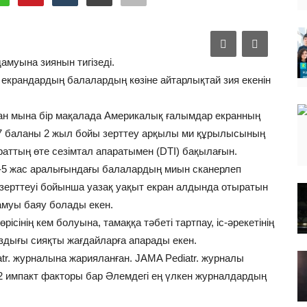
амуына зиянын тигізеді.
екрандардың балалардың көзіне айтарлықтай зия екенін
қан мына бір мақалада Америкалық ғалымдар екранның
47 баланы 2 жыл бойы зерттеу арқылы ми құрылысының
раттың өте сезімтал апаратымен (DTI) бақылағын.
-5 жас аралығындағы балалардың миын сканерлеп
зерттеуі бойынша уазақ уақыт екран алдында отыратын
дамуы баяу болады екен.
інің кем болуына, тамаққа тәбеті тартпау, іс-әрекетінің
здығы сияқты жағдайларға апарады екен.
tr. журналына жарияланған. JAMA Pediatr. журналы
 импакт факторы бар Әлемдегі ең үлкен журналдардың