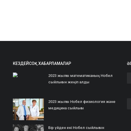
КЕЗДЕЙСОҚ ХАБАРЛАМАЛАР
Ә
2023 жылғы математиканың Нобел
сыйлығын жеңіп алды
2023 жылғы Нобел физиология және
медицина сыйлығы
Бір үйден екі Нобел сыйлығын