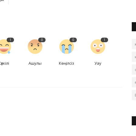
1
0
0
1
Күлкілі
Ашулы
Көңілсіз
Уау