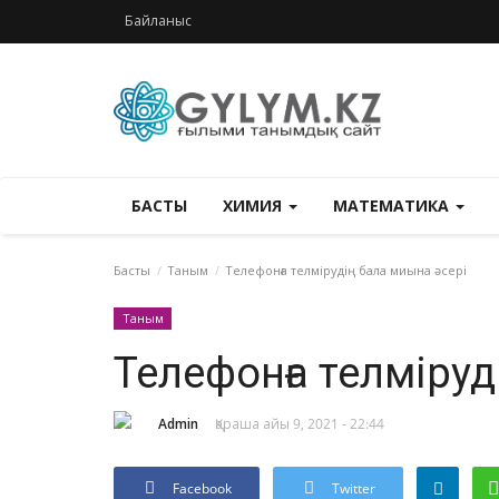
Байланыс
БАСТЫ
ХИМИЯ
МАТЕМАТИКА
Басты
Таным
Телефонға телмірудің бала миына әсері
Таным
Телефонға телміруд
Admin
Қараша айы 9, 2021 - 22:44
Facebook
Twitter