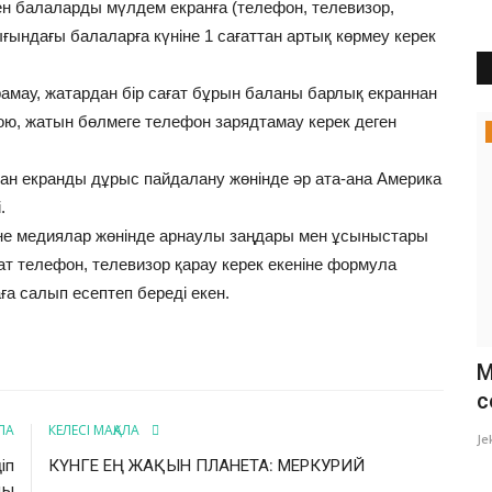
н балаларды мүлдем екранға (телефон, телевизор,
ғындағы балаларға күніне 1 сағаттан артық көрмеу керек
амау, жатардан бір сағат бұрын баланы барлық екраннан
 қою, жатын бөлмеге телефон зарядтамау керек деген
Химия
н екранды дұрыс пайдалану жөнінде әр ата-ана Америка
.
е медиялар жөнінде арнаулы заңдары мен ұсыныстары
т телефон, телевизор қарау керек екеніне формула
ға салып есептеп береді екен.
МЕГЕН
Миллиондаған адамның өліміне
Ғ
себепші болып миллиардтаған...
ж
ЛА
КЕЛЕСІ МАҚАЛА
Jeksen Toktarbay
Тамыз 22, 2022
1
1768
Je
іп
КҮНГЕ ЕҢ ЖАҚЫН ПЛАНЕТА: МЕРКУРИЙ
АСЫ
ды