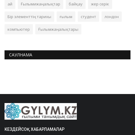
ай
Ғылымижаңалықтар
байқау
жер серік
Бір элементтің тарихы
ғылым
студент
лондон
компьютер
Ғылымжаңалықтары
САУЛНАМА
КЕЗДЕЙСОҚ ХАБАРЛАМАЛАР