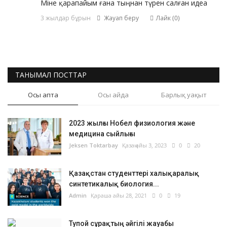
Міне қарапайым ғана тыңнан түрен салған идеа
3 жылдар бұрын
Жауап беру
Лайк (
0
)
ТАНЫМАЛ ПОСТТАР
Осы апта
Осы айда
Барлық уақыт
2023 жылғы Нобел физиология және
медицина сыйлығы
Jeksen Toktarbay
Қазаң айы 3, 2023
0
20
Қазақстан студенттері халықаралық
синтетикалық биология...
Admin
Қараша айы 28, 2021
0
19
Тупой сұрақтың әйгілі жауабы