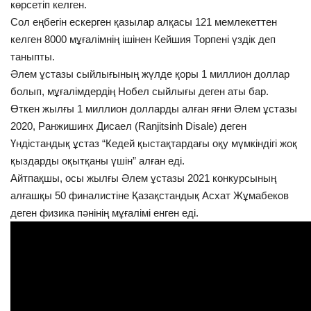
көрсетіп келген.
Сол еңбегін ескерген қазылар алқасы 121 мемлекеттен
келген 8000 мұғалімнің ішінен Кейшия Торпені үздік деп
таныпты.
Әлем ұстазы сыйлығының жүлде қоры 1 миллион доллар
болып, мұғалімдердің Нобел сыйлығы деген аты бар.
Өткен жылғы 1 миллион долларды алған яғни Әлем ұстазы
2020, Ранжишинх Дисаел (Ranjitsinh Disale) деген
Үндістандық ұстаз “Кедей қыстақтардағы оқу мүмкіндігі жоқ
қыздарды оқытқаны үшін” алған еді.
Айтпақшы, осы жылғы Әлем ұстазы 2021 конкурсының
алғашқы 50 финалистіне Қазақстандық Асхат Жұмабеков
деген физика пәнінің мұғалімі енген еді.