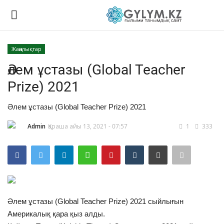
Жаңалықтар
Логин
Тіркелу
Әлем ұстазы (Global Teacher
Prize) 2021
Басты
Әлем ұстазы (Global Teacher Prize) 2021
Таным
Admin
Қараша айы 13, 2021 - 07:57
1
333
Физика
Биология
Жалпы ғылым
Әлем ұстазы (Global Teacher Prize) 2021 сыйлығын
Америкалық қара қыз алды.
Ғарыш