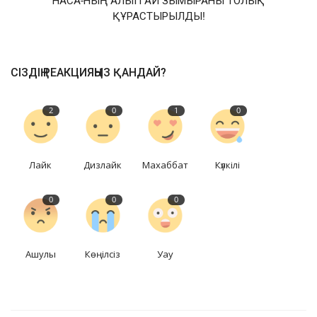
НАСА-НЫҢ АЛЫП АЙ ЗЫМЫРАНЫ ТОЛЫҚ
ҚҰРАСТЫРЫЛДЫ!
СІЗДІҢ РЕАКЦИЯҢЫЗ ҚАНДАЙ?
2
0
1
0
Лайк
Дизлайк
Махаббат
Күлкілі
0
0
0
Ашулы
Көңілсіз
Уау