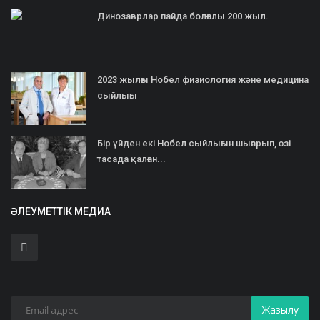
Динозаврлар пайда болғалы 200 жыл.
2023 жылғы Нобел физиология және медицина
сыйлығы
Бір үйден екі Нобел сыйлығын шығарып, өзі
тасада қалған...
ӘЛЕУМЕТТІК МЕДИА
Жазылу