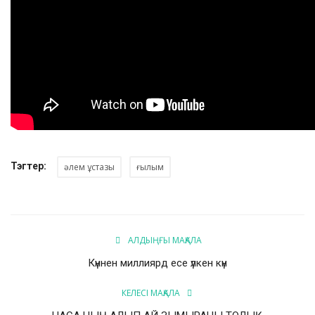
Тэгтер:
әлем ұстазы
ғылым
АЛДЫҢҒЫ МАҚАЛА
Күннен миллиярд есе үлкен күн
КЕЛЕСІ МАҚАЛА