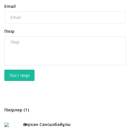
Email
Пікір
Пост пікірі
Пікірлер (1)
Өнерхан Сансызбайұлы