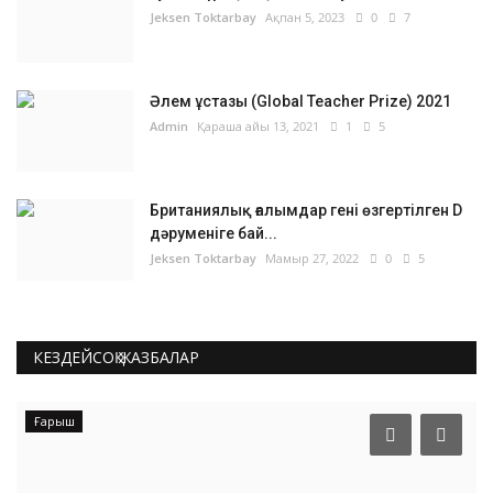
Jeksen Toktarbay
Ақпан 5, 2023
0
7
Әлем ұстазы (Global Teacher Prize) 2021
Admin
Қараша айы 13, 2021
1
5
Британиялық ғалымдар гені өзгертілген D
дәруменіге бай...
Jeksen Toktarbay
Мамыр 27, 2022
0
5
КЕЗДЕЙСОҚ ЖАЗБАЛАР
Ғарыш