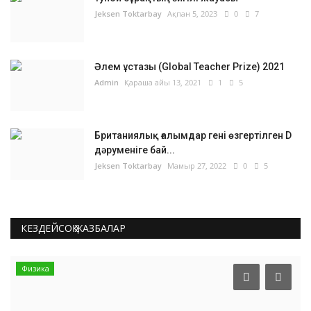
Jeksen Toktarbay
Ақпан 5, 2023
0
7
Әлем ұстазы (Global Teacher Prize) 2021
Admin
Қараша айы 13, 2021
1
5
Британиялық ғалымдар гені өзгертілген D
дәруменіге бай...
Jeksen Toktarbay
Мамыр 27, 2022
0
5
КЕЗДЕЙСОҚ ЖАЗБАЛАР
Физика