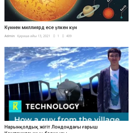
Күннен миллиярд есе үлкен күн
Admin
Қараша айы 13, 2021
1
409
Нарынқолдық жігіт Лондондағы ғарыш