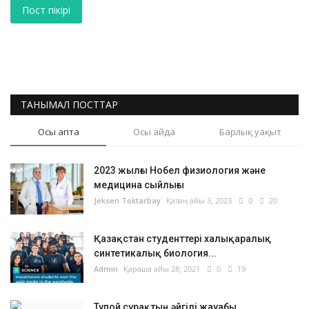
Пост пікірі
ТАНЫМАЛ ПОСТТАР
Осы апта
Осы айда
Барлық уақыт
2023 жылғы Нобел физиология және
медицина сыйлығы
Jeksen Toktarbay
Қазаң айы 3, 2023
0
20
Қазақстан студенттері халықаралық
синтетикалық биология...
Admin
Қараша айы 28, 2021
0
19
Тупой сұрақтың әйгілі жауабы