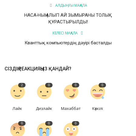
АЛДЫҢҒЫ МАҚАЛА
НАСА-НЫҢ АЛЫП АЙ ЗЫМЫРАНЫ ТОЛЫҚ
ҚҰРАСТЫРЫЛДЫ!
КЕЛЕСІ МАҚАЛА
Кванттық компьютердің дәуірі басталды
СІЗДІҢ РЕАКЦИЯҢЫЗ ҚАНДАЙ?
2
0
0
0
Лайк
Дизлайк
Махаббат
Күлкілі
0
0
0