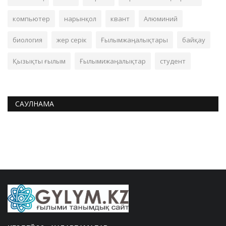
компьютер
нарынқол
квант
Алюминий
биология
жер серік
Ғылымжаңалықтары
байқау
Қызықты ғылым
Ғылымижаңалықтар
студент
САУЛНАМА