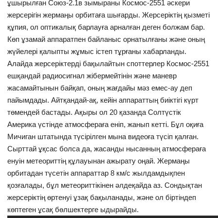
ұшырылған Союз-2.1в зымыраны Космос-2551 әскери
жерсерігін жермаңы орбитаға шығарды. Жерсеріктің қызметі
Жалпы ғылым
құпия, ол оптикалық барлауға арналған деген болжам бар.
Көп ұзамай аппаратпен байланыс орнатылғаны және оның
Ғарыш
жүйелері қалыпты жұмыс істеп тұрғаны хабарланды.
Алайда жерсеріктерді бақылайтын споттерлер Космос-2551
Байланыс
ешқандай радиосигнал жібермейтінін және маневр
жасамайтынын байқап, оның жағдайы мәз емес-ау деп
Жаңалықтар
пайымдады. Айтқандай-ақ, кейін аппараттың биіктігі күрт
төмендей бастады. Ақыры ол 20 қазанда Солтүстік
Тіл
Америка үстінде атмосфераға еніп, жанып кетті. Бұл оқиға
English
Қазақ тілі
Мичиган штатында түсірілген мына видеоға түсіп қалған.
Сырттай ұқсас болса да, жасанды нысанның атмосфераға
енуін метеориттің құлауынан ажырату оңай. Жермаңы
орбитадан түсетін аппараттар 8 км/с жылдамдықпен
қозғалады, бұл метеориттікінен әлдеқайда аз. Сондықтан
жерсеріктің өртенуі ұзақ бақыланады, және ол біртіндеп
көптеген ұсақ бөлшектерге ыдырайды.