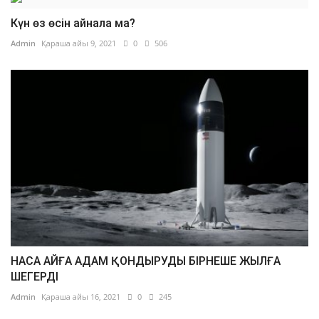
Күн өз өсін айнала ма?
Admin
Қараша айы 9, 2021
0
506
НАСА АЙҒА АДАМ ҚОНДЫРУДЫ БІРНЕШЕ ЖЫЛҒА
ШЕГЕРДІ
Admin
Қараша айы 16, 2021
0
245