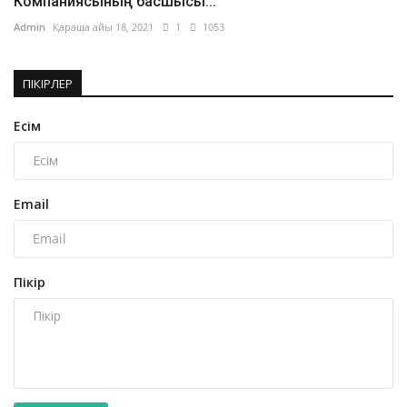
Компаниясының басшысы...
Admin
Қараша айы 18, 2021
1
1053
ПІКІРЛЕР
Есім
Email
Пікір