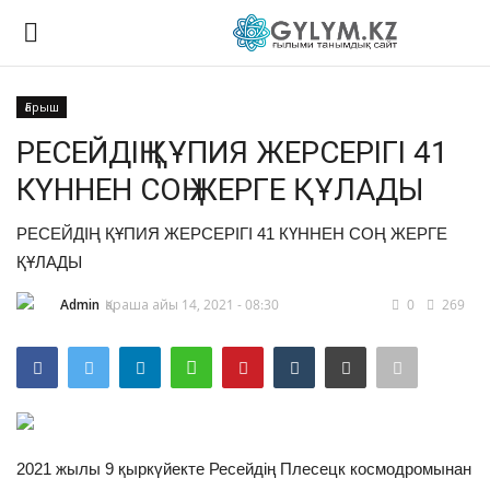
Ғарыш
Логин
Тіркелу
РЕСЕЙДІҢ ҚҰПИЯ ЖЕРСЕРІГІ 41
КҮННЕН СОҢ ЖЕРГЕ ҚҰЛАДЫ
Басты
РЕСЕЙДІҢ ҚҰПИЯ ЖЕРСЕРІГІ 41 КҮННЕН СОҢ ЖЕРГЕ
Химия
ҚҰЛАДЫ
Математика
Admin
Қараша айы 14, 2021 - 08:30
0
269
Таным
Физика
2021 жылы 9 қыркүйекте Ресейдің Плесецк космодромынан
Биология