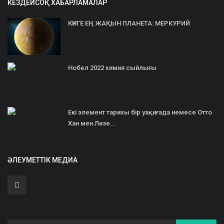
КЕЗДЕЙСОҚ ХАБАРЛАМАЛАР
КҮНГЕ ЕҢ ЖАҚЫН ПЛАНЕТА: МЕРКУРИЙ
Нобел 2022 химия сыйлығы
Екі элемент тарихы бір уақиғада немесе Отто
Хан мен Лизе...
ӘЛЕУМЕТТІК МЕДИА