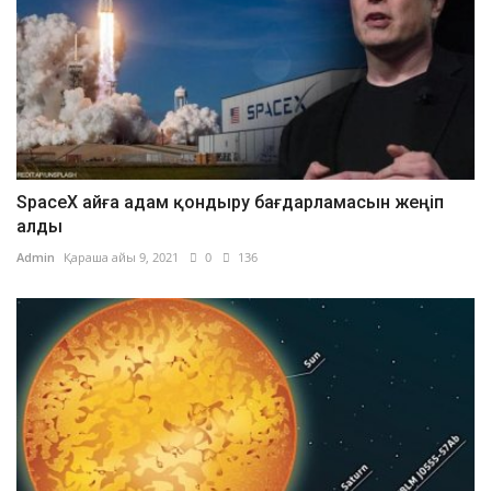
SpaceX айға адам қондыру бағдарламасын жеңіп
алды
Admin
Қараша айы 9, 2021
0
136