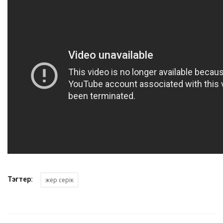
Тэгтер:
жер серік