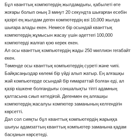
Бұл кванттық компютердің жылдамдығы, қабылеті өте
Физика
жоғары болып оның 3 минут 20 секундта шығарған есебін
қазіргі ең жылдам деген компютердің өзі 10,000 жылда
Биология
шығара алады екен. Немесе бір осындай кванттық
компютердің жұмысын жасау үшін әдеттегі 100,000
Жалпы ғылым
компютерді жалғап қою керек екен.
Ал осы кванттық компьютердің жады 250 миллион гегабайт
Ғарыш
екен.
Төменде осы кванттық компьютердің суреті және чипі.
Тіл
Байқасаңыздар көлемі бір үйді алып жатыр. Ең алғашқы
жәй компьютерде осындай бір ғимараттай болған еді, ал
English
Қазақ тілі
қазір кішкене болғандығы соншалықты тіпті адамның
қалтасына сиып кетедіғой. Дегенмен ең алғашқы
компютердің жасалуы компютер заманының келгендігін
көрсетті.
Дәл сол сияқты бұл кванттық компьютердің жарыққа
шығуы адамзаттың кванттық компьютер заманына қадам
басқанын көрсетеді.