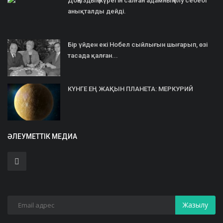
Доңыздың жүрегін салған адамның өлу себебі
анықталды дейді.
Бір үйден екі Нобел сыйлығын шығарып, өзі
тасада қалған...
КҮНГЕ ЕҢ ЖАҚЫН ПЛАНЕТА: МЕРКУРИЙ
ӘЛЕУМЕТТІК МЕДИА
Жазылу