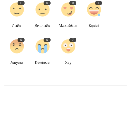
11
0
0
1
Лайк
Дизлайк
Махаббат
Күлкілі
0
0
7
Ашулы
Көңілсіз
Уау