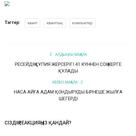
Тэгтер:
квант
кванттық
компьютер
АЛДЫҢҒЫ МАҚАЛА
РЕСЕЙДІҢ ҚҰПИЯ ЖЕРСЕРІГІ 41 КҮННЕН СОҢ ЖЕРГЕ
ҚҰЛАДЫ
КЕЛЕСІ МАҚАЛА
НАСА АЙҒА АДАМ ҚОНДЫРУДЫ БІРНЕШЕ ЖЫЛҒА
ШЕГЕРДІ
СІЗДІҢ РЕАКЦИЯҢЫЗ ҚАНДАЙ?