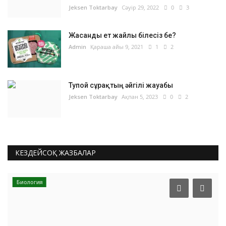
Jeksen Toktarbay
Сәуір 29, 2022
0
3
Жасанды ет жайлы білесіз бе?
Admin
Қараша айы 9, 2021
1
2
Тупой сұрақтың әйгілі жауабы
Jeksen Toktarbay
Ақпан 5, 2023
0
2
КЕЗДЕЙСОҚ ЖАЗБАЛАР
Биология