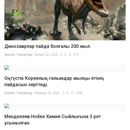
Динозаврлар пайда болғалы 200 жыл.
Jeksen Toktarbay
Ақпан 22, 2024
0
515
Оңтүстік Кореялық ғалымдар жылқы етінің
пайдасын зерттеді.
Jeksen Toktarbay
Мамыр 19, 2022
0
1708
Менделеев Нобел Химия Сыйлығына 3 рет
ұсынылған.