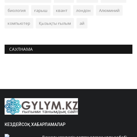
биология
ғарыш
квант
лондон
Алюминий
компьютер
Қызықты ғылым
ай
САУЛНАМА
КЕЗДЕЙСОҚ ХАБАРЛАМАЛАР