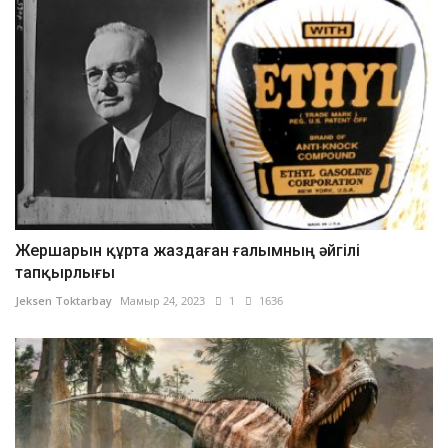
Жершарын құрта жаздаған ғалымның әйгілі
тапқырлығы
Jeksen Toktarbay
Мамыр 24, 2023
1
1636