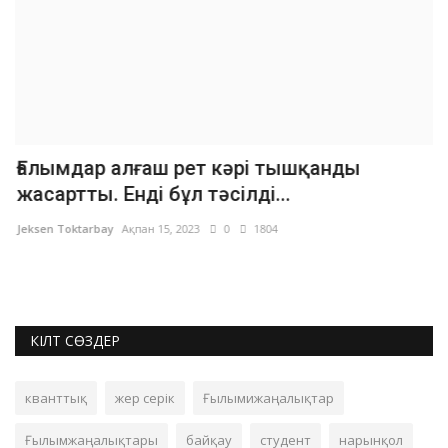
Ғалымдар алғаш рет кәрі тышқанды
Д
жасартты. Енді бұл тәсілді...
Je
Jeksen Toktarbay
Ақпан 15, 2023
0
1804
КІЛТ СӨЗДЕР
кванттық
жер серік
Ғылымижаңалықтар
Ғылымжаңалықтары
байқау
студент
нарынқол