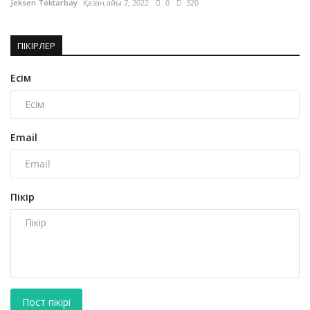
Jeksen Toktarbay
Қазаң айы 7, 2022
0
320
ПІКІРЛЕР
Есім
Email
Пікір
Пост пікірі