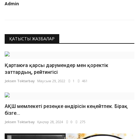
Admin
ҚАТЫСТЫ ЖАЗБАЛАР
Қартаюға қарсы дәрумендер мен қоректік
заттардың, рейтингісі
Jeksen Toktarbay
Маусым 29, 2022
1
461
АҚШ мемлекеті резеңке өндірісін кеңейтпек. Бірақ
бізге...
Jeksen Toktarbay
Қаңтар 28, 2024
0
275