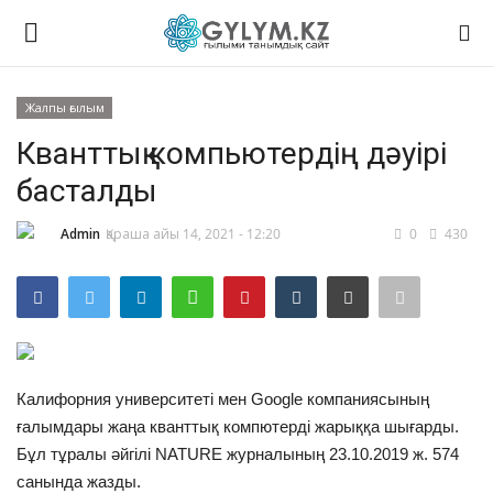
Жалпы ғылым
Логин
Тіркелу
Кванттық компьютердің дәуірі
басталды
Басты
Admin
Қараша айы 14, 2021 - 12:20
0
430
Байланыс
Жаңалықтар
Химия
Калифорния университеті мен Google компаниясының
Математика
ғалымдары жаңа кванттық компютерді жарыққа шығарды.
Бұл тұралы әйгілі NATURE журналының 23.10.2019 ж. 574
Таным
санында жазды.